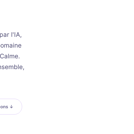
ar l'IA,
domaine
 Calme.
nsemble,
ions
↓