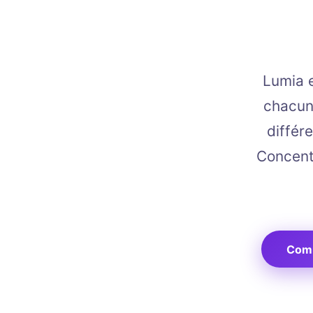
Lumia e
chacun
différ
Concent
Comm